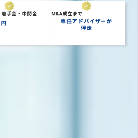
・着手金・中間金
成立まで
M&A
０
専任アドバイザーが
円
伴走